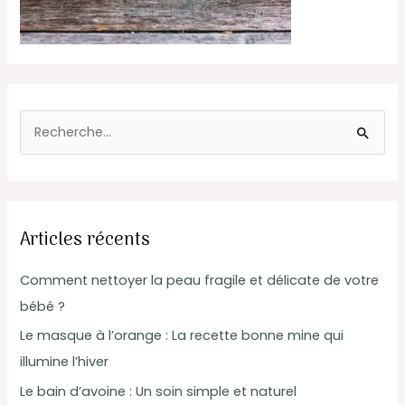
R
e
c
h
Articles récents
e
r
Comment nettoyer la peau fragile et délicate de votre
c
bébé ?
h
Le masque à l’orange : La recette bonne mine qui
e
illumine l’hiver
r
Le bain d’avoine : Un soin simple et naturel