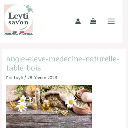
Aller
MAIN
au
MENU
contenu
angle-eleve-medecine-naturelle-
table-bois
Par
Leyti
/
28 février 2023