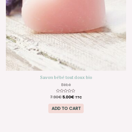
Savon bébé tout doux bio
Bébé
7.90
Rated
€
5.00
€
TTC
0
out
of
ADD TO CART
5