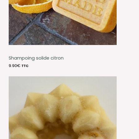
Shampoing solide citron
9.90
€
TTC