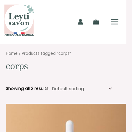
Aller
MAIN
au
MENU
contenu
Home
/ Products tagged “corps”
corps
Showing all 2 results