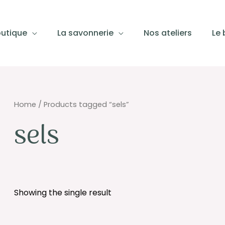
outique
La savonnerie
Nos ateliers
Le 
Home
/ Products tagged “sels”
sels
Showing the single result