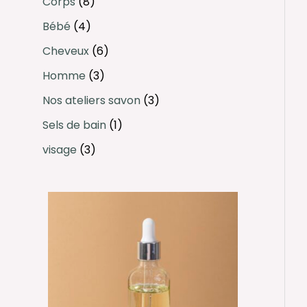
Corps
8
s
s
s
s
s
s
Bébé
4
Cheveux
6
Homme
3
Nos ateliers savon
3
Sels de bain
1
visage
3