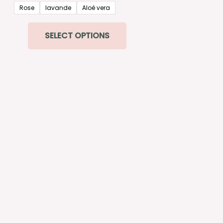
out
of
Rose
lavande
Aloé vera
5
SELECT OPTIONS