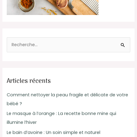
R
e
c
h
Articles récents
e
r
Comment nettoyer la peau fragile et délicate de votre
c
bébé ?
h
Le masque à l’orange : La recette bonne mine qui
e
illumine l’hiver
r
Le bain d’avoine : Un soin simple et naturel