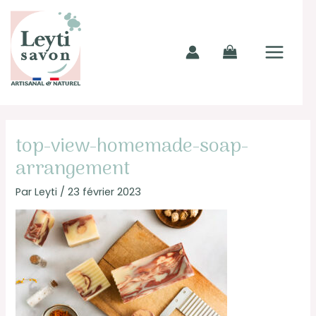
Aller
MAIN
au
MENU
contenu
top-view-homemade-soap-
arrangement
Par
Leyti
/
23 février 2023