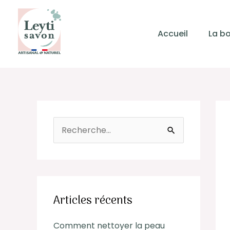
Aller
au
contenu
Accueil
La b
Nav
des
R
art
e
c
h
e
Articles récents
r
Comment nettoyer la peau