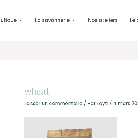
outique
La savonnerie
Nos ateliers
Le 
igation
icles
wheat
Laisser un commentaire
/ Par
Leyti
/
4 mars 20