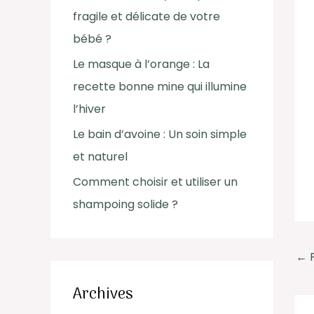
c
fragile et délicate de votre
h
bébé ?
e
Le masque à l’orange : La
r
recette bonne mine qui illumine
l’hiver
:
Le bain d’avoine : Un soin simple
et naturel
Comment choisir et utiliser un
shampoing solide ?
←
F
Archives