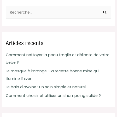
R
e
c
h
Articles récents
e
r
Comment nettoyer la peau fragile et délicate de votre
c
bébé ?
h
Le masque à l’orange : La recette bonne mine qui
e
illumine l’hiver
r
Le bain d’avoine : Un soin simple et naturel
Comment choisir et utiliser un shampoing solide ?
: