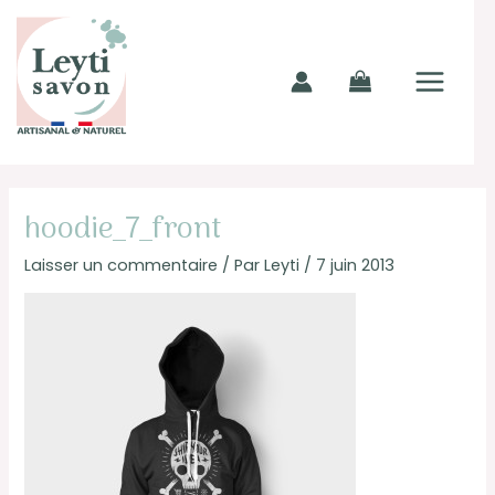
Aller
MAIN
au
MENU
contenu
Navigation
des
hoodie_7_front
articles
Laisser un commentaire
/ Par
Leyti
/
7 juin 2013