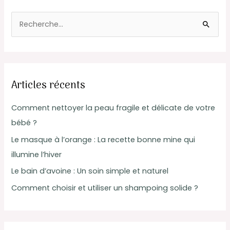
R
e
c
h
Articles récents
e
r
Comment nettoyer la peau fragile et délicate de votre
c
bébé ?
h
Le masque à l’orange : La recette bonne mine qui
e
illumine l’hiver
r
Le bain d’avoine : Un soin simple et naturel
Comment choisir et utiliser un shampoing solide ?
: