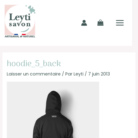
Aller
MAIN
au
MENU
contenu
Navigation
des
hoodie_5_back
articles
Laisser un commentaire
/ Par
Leyti
/
7 juin 2013