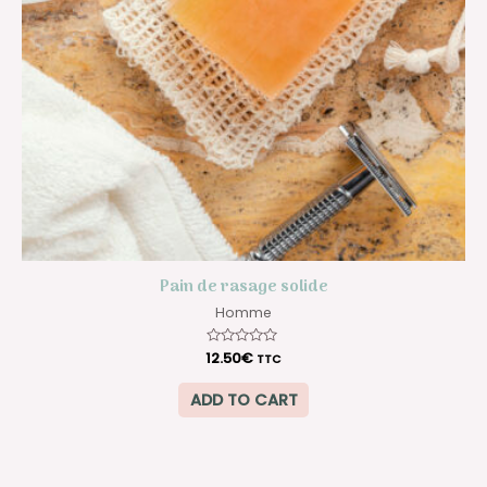
Pain de rasage solide
Homme
12.50
Rated
€
TTC
0
out
of
ADD TO CART
5