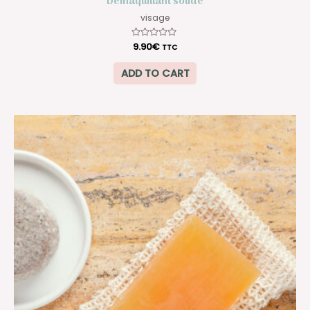
Démaquillant solide
visage
Rated
9.90
€
TTC
0
out
of
ADD TO CART
5