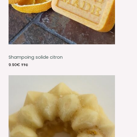
Shampoing solide citron
9.90
€
TTC