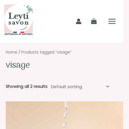
Aller
MAIN
au
MENU
contenu
Home
/ Products tagged “visage”
visage
Showing all 2 results