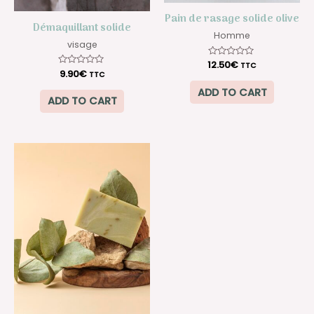
Pain de rasage solide olive
Démaquillant solide
Homme
visage
12.50
Rated
€
TTC
0
Rated
9.90
€
TTC
out
0
of
out
ADD TO CART
5
of
ADD TO CART
5