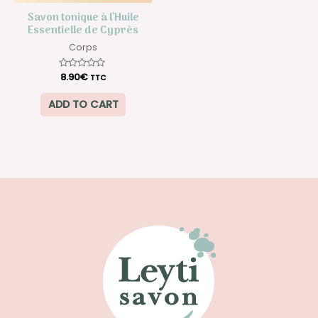
Savon tonique à l’Huile
Essentielle de Cyprès
Corps
Rated
8.90
€
TTC
0
out
of
ADD TO CART
5