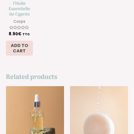
l’Huile
Essentielle
de Cyprès
Corps
8.90
Rated
€
TTC
0
out
of
ADD TO
5
CART
Related products