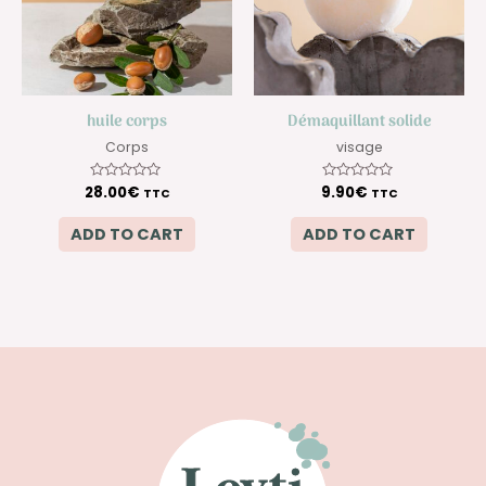
huile corps
Démaquillant solide
Corps
visage
28.00
Rated
€
9.90
Rated
€
TTC
TTC
0
0
out
out
of
of
ADD TO CART
ADD TO CART
5
5